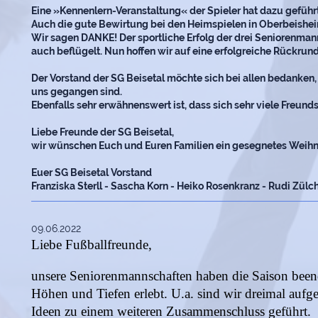
Eine »Kennenlern-Veranstaltung« der Spieler hat dazu geführt
Auch die gute Bewirtung bei den Heimspielen in Oberbeishe
Wir sagen DANKE!
Der sportliche Erfolg der drei Seniorenman
auch beflügelt.
Nun hoffen wir auf eine erfolgreiche Rückrun
Der Vorstand der SG Beisetal möchte sich bei allen bedanken,
uns gegangen sind.
Ebenfalls sehr erwähnenswert ist, dass sich sehr viele Freund
Liebe Freunde der SG Beisetal,
wir wünschen Euch und Euren Familien ein gesegnetes Weihna
Euer SG Beisetal Vorstand
Franziska Sterll - Sascha Korn - Heiko Rosenkranz - Rudi Zülc
09.06.2022
Liebe Fußballfreunde,
unsere Seniorenmannschaften haben die Saison beend
Höhen und Tiefen erlebt. U.a. sind wir dreimal aufg
Ideen zu einem weiteren Zusammenschluss geführt.