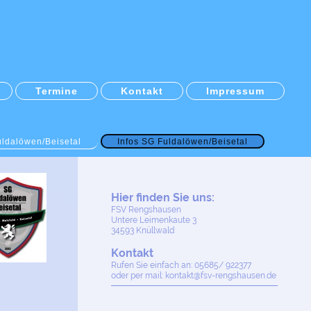
Termine
Kontakt
Impressum
uldalöwen/Beisetal
Infos SG Fuldalöwen/Beisetal
Hier finden Sie uns:
FSV Rengshausen
Untere Leimenkaute
3
34593
Knüllwald
Kontakt
Rufen Sie einfach an: 05685/ 922377
oder per mail: kontakt@fsv-rengshausen.de