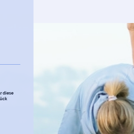
r diese
rück