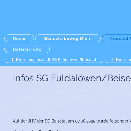
Home
Mensch, beweg Dich!
Fussball
Datenschutz
1. Herrenmannschaft SG Fuldalöwen/Beisetal
2. Herren
Infos SG Fuldalöwen/Beise
Auf der JHV der SG Beisetal am 07.08.2025 wurde folgender 