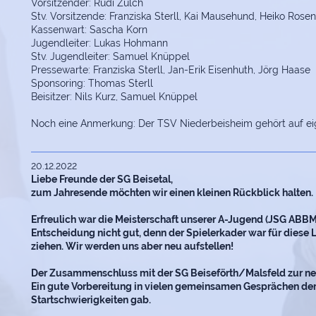
Vorsitzender: Rudi Zülch
Stv. Vorsitzende: Franziska Sterll, Kai Mausehund, Heiko Rose
Kassenwart: Sascha Korn
Jugendleiter: Lukas Hohmann
Stv. Jugendleiter: Samuel Knüppel
Pressewarte: Franziska Sterll, Jan-Erik Eisenhuth, Jörg Haase
Sponsoring: Thomas Sterll
Beisitzer: Nils Kurz, Samuel Knüppel
Noch eine Anmerkung: Der TSV Niederbeisheim gehört auf ei
20.12.2022
Liebe Freunde der SG Beisetal,
zum Jahresende möchten wir einen kleinen Rückblick halten.
Erfreulich war die Meisterschaft unserer A-Jugend (JSG ABBM
Entscheidung nicht gut, denn der Spielerkader war für diese
ziehen.
Wir werden uns aber neu aufstellen!
Der Zusammenschluss mit der SG Beiseförth/Malsfeld zur ne
Ein gute Vorbereitung in vielen gemeinsamen Gesprächen der
Startschwierigkeiten gab.