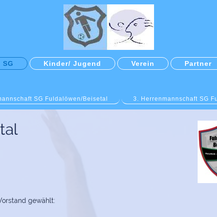
/ SG
Kinder/ Jugend
Verein
Partner
mannschaft SG Fuldalöwen/Beisetal
3. Herrenmannschaft SG F
tal
Vorstand gewählt: