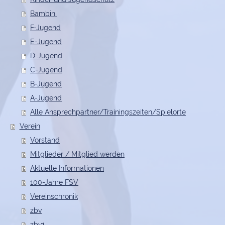
Bambini
F-Jugend
E-Jugend
D-Jugend
C-Jugend
B-Jugend
A-Jugend
Alle Ansprechpartner/Trainingszeiten/Spielorte
Verein
Vorstand
Mitglieder / Mitglied werden
Aktuelle Informationen
100-Jahre FSV
Vereinschronik
zbv
zbv1