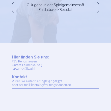
C-Jugend in der Spielgemeinschaft
Fuldalöwen/Beisetal
Hier finden Sie uns:
FSV Rengshausen
Untere Leimenkaute
3
34593
Knüllwald
Kontakt
Rufen Sie einfach an: 05685/ 922377
oder per mail: kontakt@fsv-rengshausen.de