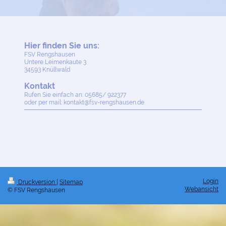
Hier finden Sie uns:
FSV Rengshausen
Untere Leimenkaute
3
34593
Knüllwald
Kontakt
Rufen Sie einfach an: 05685/ 922377
oder per mail: kontakt@fsv-rengshausen.de
Login
Druckversion
|
Sitemap
Webansicht
© FSV Rengshausen