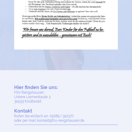
Hier finden Sie uns:
FSV Rengshausen
Untere Leimenkaute
3
34593
Knüllwald
Kontakt
Rufen Sie einfach an: 05685/ 922377
oder per mail: kontakt@fsv-rengshausen.de