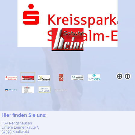
Hier finden Sie uns:
FSV Rengshausen
Untere Leimenkaute
3
34593
Knüllwald